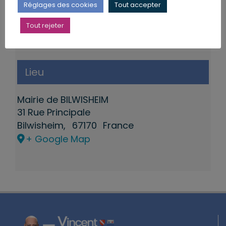
Réglages des cookies
Tout accepter
Tout rejeter
Lieu
Mairie de BILWISHEIM
31 Rue Principale
Bilwisheim
,
67170
France
+ Google Map