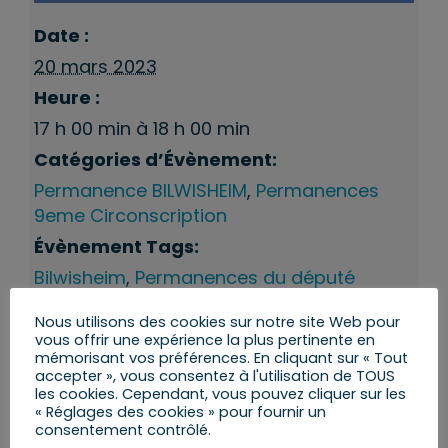
Date :
20 mars 2023
Heure :
17 h 00 min à 18 h 00 min
Catégories d’Évènement:
Permanence BILWISHEIM
,
Permanences
9eme Circonscription
Évènement Tags:
Bilwisheim
,
Permanences du député
Nous utilisons des cookies sur notre site Web pour
vous offrir une expérience la plus pertinente en
mémorisant vos préférences. En cliquant sur « Tout
accepter », vous consentez à l'utilisation de TOUS
les cookies. Cependant, vous pouvez cliquer sur les
« Réglages des cookies » pour fournir un
consentement contrôlé.