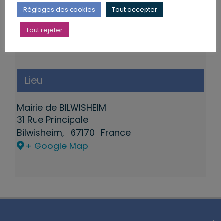
Réglages des cookies
Tout accepter
Tout rejeter
Lieu
Mairie de BILWISHEIM
31 Rue Principale
Bilwisheim
,
67170
France
+ Google Map