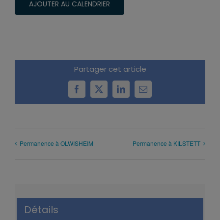
AJOUTER AU CALENDRIER
Partager cet article
Facebook
X
LinkedIn
Email
Permanence à OLWISHEIM
Permanence à KILSTETT
Détails