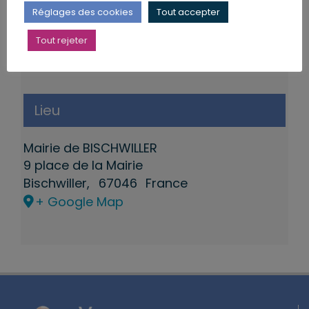
Réglages des cookies
Tout accepter
Tout rejeter
Lieu
Mairie de BISCHWILLER
9 place de la Mairie
Bischwiller
,
67046
France
+ Google Map