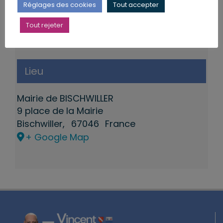
Réglages des cookies
Tout accepter
Tout rejeter
Lieu
Mairie de BISCHWILLER
9 place de la Mairie
Bischwiller
,
67046
France
+ Google Map