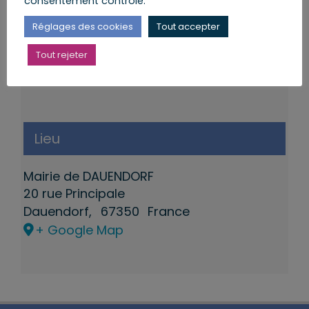
consentement contrôlé.
Réglages des cookies
Tout accepter
Tout rejeter
Lieu
Mairie de DAUENDORF
20 rue Principale
Dauendorf
,
67350
France
+ Google Map