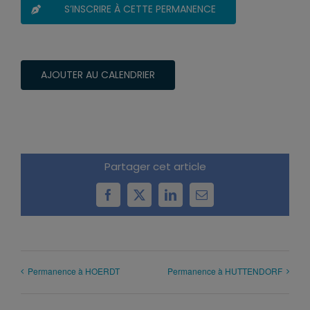
S’INSCRIRE À CETTE PERMANENCE
AJOUTER AU CALENDRIER
Partager cet article
Facebook
X
LinkedIn
Email
Permanence à HOERDT
Permanence à HUTTENDORF