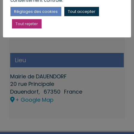
consentement contrôlé.
Réglages des cookies
Tout accepter
Tout rejeter
Lieu
Mairie de DAUENDORF
20 rue Principale
Dauendorf
,
67350
France
+ Google Map