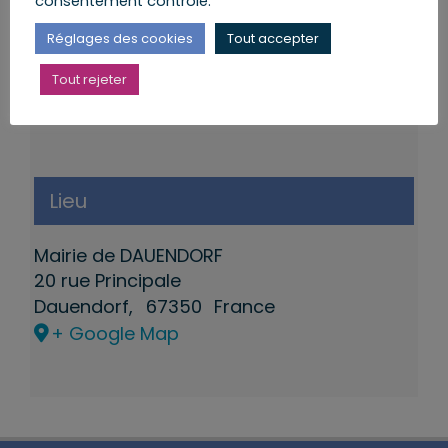
consentement contrôlé.
Réglages des cookies
Tout accepter
Tout rejeter
Lieu
Mairie de DAUENDORF
20 rue Principale
Dauendorf
,
67350
France
+ Google Map