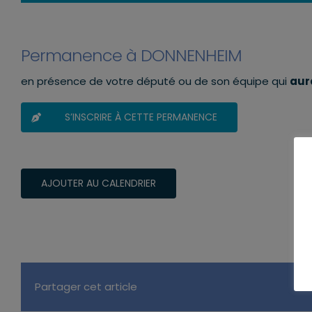
Permanence à DONNENHEIM
en présence de votre député ou de son équipe qui
aura
S’INSCRIRE À CETTE PERMANENCE
AJOUTER AU CALENDRIER
Partager cet article