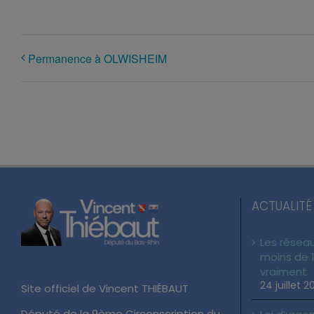
Permanence à OLWISHEIM
ACTUALITÉ
Les réseau
moins de 1
vraiment
24 juillet 2
Site officiel de Vincent THIÉBAUT
Député de la 9ème Circonscription du