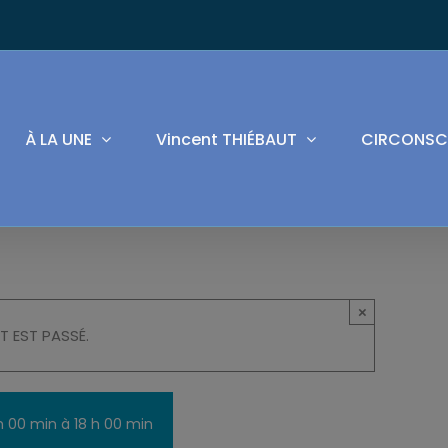
À LA UNE
Vincent THIÉBAUT
CIRCONSC
×
T EST PASSÉ.
h 00 min
à
18 h 00 min