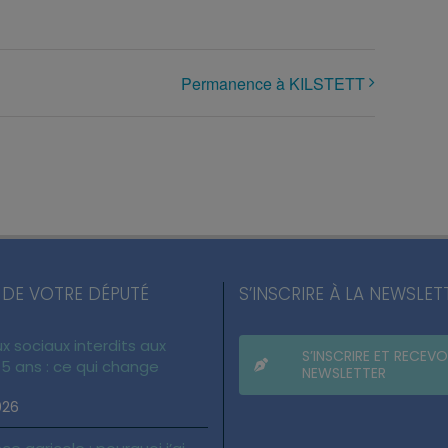
Permanence à KILSTETT
 DE VOTRE DÉPUTÉ
S’INSCRIRE À LA NEWSLET
x sociaux interdits aux
S’INSCRIRE ET RECEVO
5 ans : ce qui change
NEWSLETTER
026