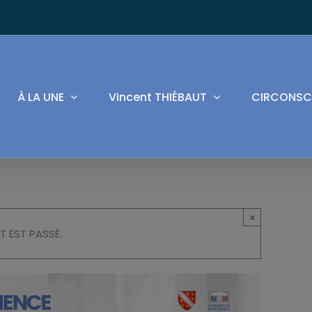
À LA UNE
Vincent THIÉBAUT
CIRCONSC
×
T EST PASSÉ.