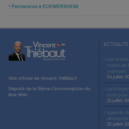
Permanence à ECKWERSHEIM
ACTUALITÉ
Les réseau
moins de 1
vraiment
24 juillet 2
Site officiel de Vincent THIÉBAUT
Député de la 9ème Circonscription du
Loi d’urgen
Bas-Rhin.
voté pour
22 juillet 2
Agenda du 
dimanche 2
20 juillet 2