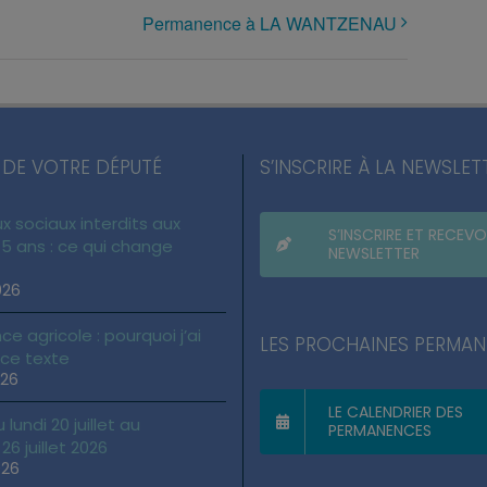
Permanence à LA WANTZENAU
 DE VOTRE DÉPUTÉ
S’INSCRIRE À LA NEWSLET
x sociaux interdits aux
S’INSCRIRE ET RECEVO
5 ans : ce qui change
NEWSLETTER
026
ce agricole : pourquoi j’ai
LES PROCHAINES PERMA
 ce texte
026
LE CALENDRIER DES
lundi 20 juillet au
PERMANENCES
6 juillet 2026
026