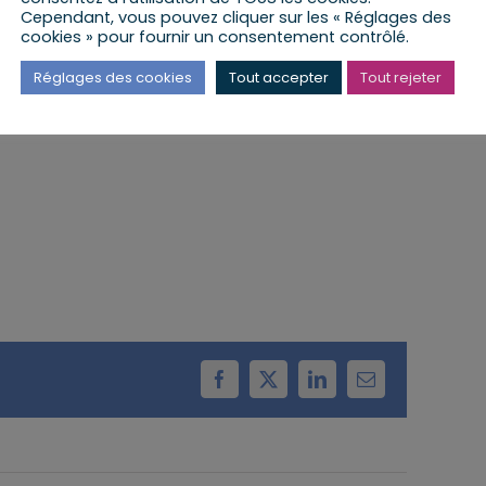
Cependant, vous pouvez cliquer sur les « Réglages des
cookies » pour fournir un consentement contrôlé.
 lieu à la Mairie de Bilwisheim
Réglages des cookies
Tout accepter
Tout rejeter
Facebook
X
LinkedIn
Email