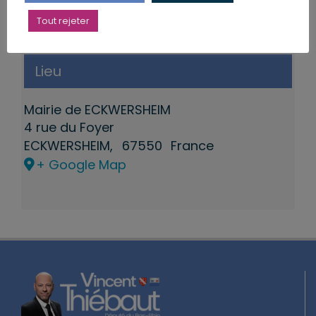
Tout rejeter
Lieu
Mairie de ECKWERSHEIM
4 rue du Foyer
ECKWERSHEIM
,
67550
France
+ Google Map