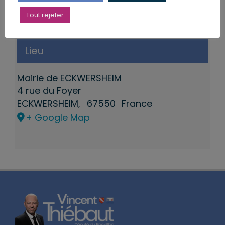
Tout rejeter
Lieu
Mairie de ECKWERSHEIM
4 rue du Foyer
ECKWERSHEIM
,
67550
France
+ Google Map