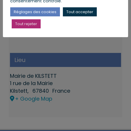
consentement contrôlé.
Réglages des cookies
Tout accepter
Tout rejeter
Lieu
Mairie de KILSTETT
1 rue de la Mairie
Kilstett
,
67840
France
+ Google Map