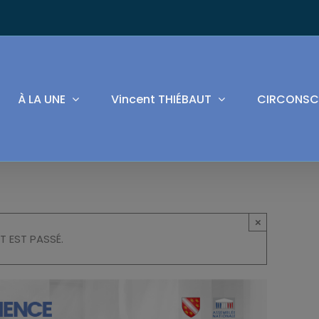
À LA UNE
Vincent THIÉBAUT
CIRCONSC
×
T EST PASSÉ.