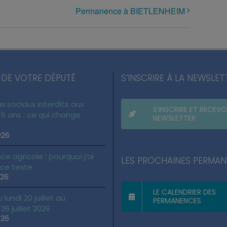
Permanence à BIETLENHEIM
 DE VOTRE DÉPUTÉ
S’INSCRIRE À LA NEWSLET
x sociaux interdits aux
S’INSCRIRE ET RECEVO
5 ans : ce qui change
NEWSLETTER
026
ce agricole : pourquoi j’ai
LES PROCHAINES PERMA
 ce texte
026
LE CALENDRIER DES
lundi 20 juillet au
PERMANENCES
6 juillet 2026
026