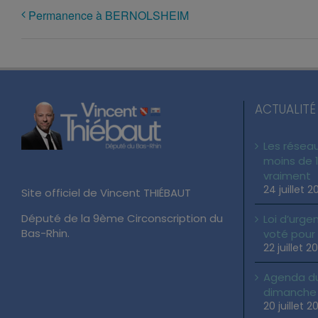
Permanence à BERNOLSHEIM
ACTUALITÉ
Les réseau
moins de 1
vraiment
24 juillet 2
Site officiel de Vincent THIÉBAUT
Député de la 9ème Circonscription du
Loi d’urgen
Bas-Rhin.
voté pour
22 juillet 2
Agenda du 
dimanche 2
20 juillet 2