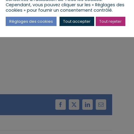
Cependant, vous pouvez cliquer sur les « Réglages des
cookies » pour fournir un consentement contrôlé.
 lieu à la Mairie de Kilstett
Réglages des cookies
Tout accepter
Tout rejeter
Facebook
X
LinkedIn
Email