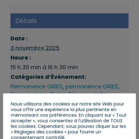
Détails
Date :
3 novembre 2025
Heure :
15 h 30 min à 16 h 30 min
Catégories d’Évènement:
Permanence GRIES
,
permanence GRIES
,
Permanences 9eme Circonscription
Nous utilisons des cookies sur notre site Web pour
vous offrir une expérience la plus pertinente en
mémorisant vos préférences. En cliquant sur « Tout
accepter », vous consentez à l'utilisation de TOUS
les cookies. Cependant, vous pouvez cliquer sur les
« Réglages des cookies » pour fournir un
consentement contrôlé.