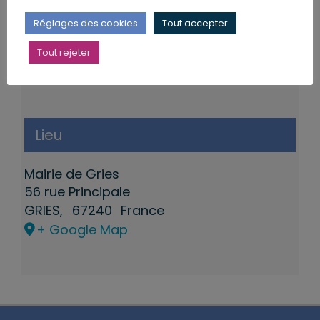
Réglages des cookies
Tout accepter
Tout rejeter
Lieu
Mairie de Gries
56 rue Principale
GRIES
,
67240
France
+ Google Map