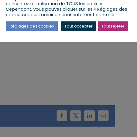
consentez à l'utilisation de TOUS les cookies.
Cependant, vous pouvez cliquer sur les « Réglages des
cookies » pour fournir un consentement contrôlé.
 lieu à la mairie de Gries.
Réglages des cookies
Tout accepter
Tout rejeter
Facebook
X
LinkedIn
Email