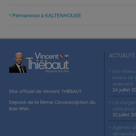
Permanence à KALTENHOUSE
ACTUALITÉ
Les réseau
moins de 1
vraiment
24 juillet 2
Site officiel de Vincent THIÉBAUT
Député de la 9ème Circonscription du
Loi d’urgen
Bas-Rhin.
voté pour
22 juillet 2
Agenda du 
dimanche 2