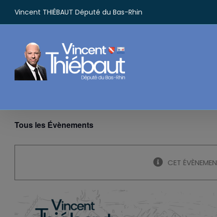
Passer
Vincent THIÉBAUT Député du Bas-Rhin
au
contenu
Tous les Évènements
CET ÉVÈNEMEN