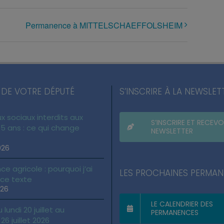
Permanence à MITTELSCHAEFFOLSHEIM
 DE VOTRE DÉPUTÉ
S’INSCRIRE À LA NEWSLET
x sociaux interdits aux
S’INSCRIRE ET RECEVO
5 ans : ce qui change
NEWSLETTER
026
ce agricole : pourquoi j’ai
LES PROCHAINES PERMA
 ce texte
026
LE CALENDRIER DES
lundi 20 juillet au
PERMANENCES
6 juillet 2026