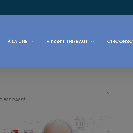
À LA UNE
Vincent THIÉBAUT
CIRCONSC
×
T EST PASSÉ.