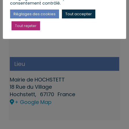
consentement contrôlé.
Réglages des cookies
Tout accepter
Tout rejeter
Lieu
Mairie de HOCHSTETT
18 Rue du Village
Hochstett
,
67170
France
+ Google Map