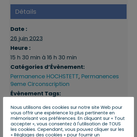
Détails
Date :
26 juin 2023
Heure :
15 h 30 min à 16 h 30 min
Catégories d’Évènement:
Permanence HOCHSTETT
,
Permanences
9eme Circonscription
Évènement Tags:
Hochstett
,
Permanences du député
Nous utilisons des cookies sur notre site Web pour
vous offrir une expérience la plus pertinente en
mémorisant vos préférences. En cliquant sur « Tout
accepter », vous consentez à l'utilisation de TOUS
les cookies. Cependant, vous pouvez cliquer sur les
« Réglages des cookies » pour fournir un