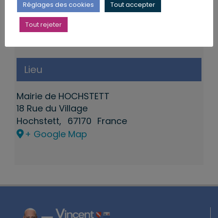
Réglages des cookies
Tout accepter
Tout rejeter
Lieu
Mairie de HOCHSTETT
18 Rue du Village
Hochstett
,
67170
France
+ Google Map