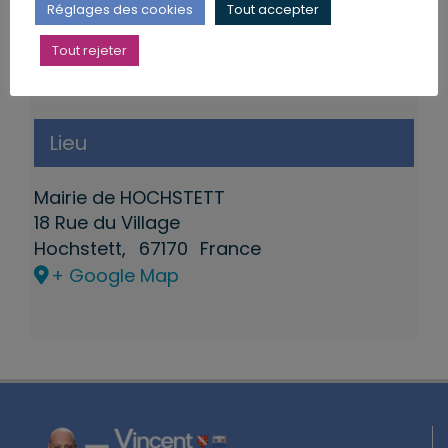
Réglages des cookies
Tout accepter
Tout rejeter
Lieu
Mairie de HOCHSTETT
18 Rue du Village
Hochstett
,
67170
France
+ Google Map