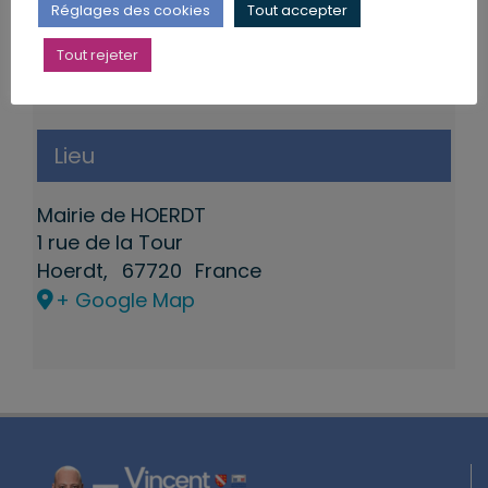
Réglages des cookies
Tout accepter
Tout rejeter
Lieu
Mairie de HOERDT
1 rue de la Tour
Hoerdt
,
67720
France
+ Google Map