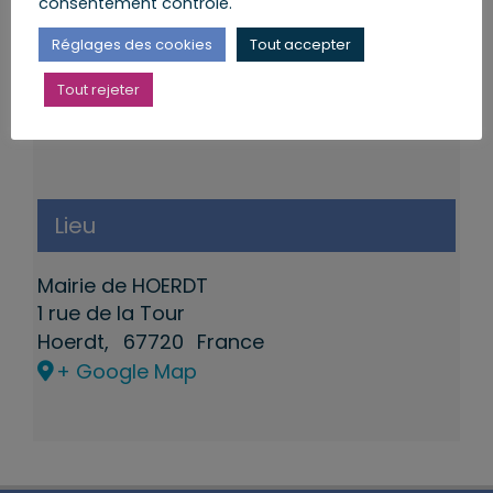
consentement contrôlé.
Réglages des cookies
Tout accepter
Tout rejeter
Lieu
Mairie de HOERDT
1 rue de la Tour
Hoerdt
,
67720
France
+ Google Map