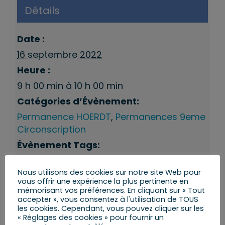
Détails
Date :
16 septembre 2022
Heure :
9 h 00 min à 10 h 00 min
Catégories d’Évènement:
Permanence HOERDT
,
Permanences 9eme
Circonscription
Évènement Tags:
Hoerdt
,
Permanences du député
Nous utilisons des cookies sur notre site Web pour
vous offrir une expérience la plus pertinente en
mémorisant vos préférences. En cliquant sur « Tout
accepter », vous consentez à l'utilisation de TOUS
les cookies. Cependant, vous pouvez cliquer sur les
« Réglages des cookies » pour fournir un