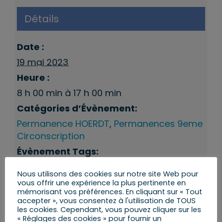
Détails
Date :
19 mai 2023
Heure :
8 h 00 min à 17 h 00 min
Catégories d’Évènement:
Permanence HOERDT
,
Permanences 9eme
Circonscription
Évènement Tags:
Hoerdt
,
Permanences du député
Nous utilisons des cookies sur notre site Web pour
vous offrir une expérience la plus pertinente en
mémorisant vos préférences. En cliquant sur « Tout
accepter », vous consentez à l'utilisation de TOUS
les cookies. Cependant, vous pouvez cliquer sur les
« Réglages des cookies » pour fournir un