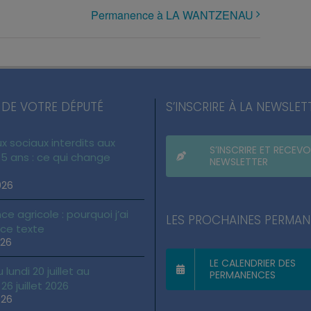
Permanence à LA WANTZENAU
 DE VOTRE DÉPUTÉ
S’INSCRIRE À LA NEWSLET
x sociaux interdits aux
S’INSCRIRE ET RECEVO
5 ans : ce qui change
NEWSLETTER
026
ce agricole : pourquoi j’ai
LES PROCHAINES PERMA
 ce texte
026
LE CALENDRIER DES
lundi 20 juillet au
PERMANENCES
6 juillet 2026
026