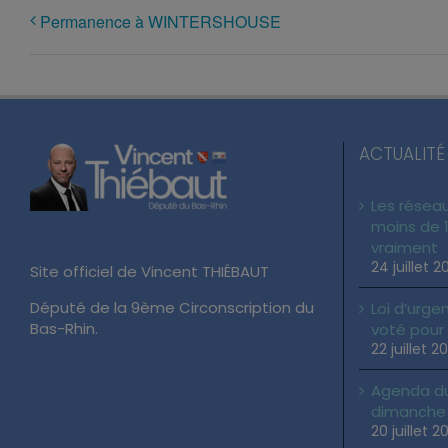
Permanence à WINTERSHOUSE
ACTUALITÉ
Les réseau
moins de 1
vraiment
24 juillet 2
Site officiel de Vincent THIÉBAUT
Député de la 9ème Circonscription du
Loi d’urgen
Bas-Rhin.
voté pour
22 juillet 2
Agenda du 
dimanche 2
20 juillet 2