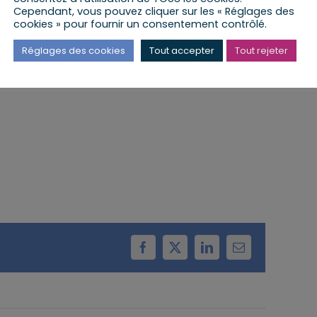
Cependant, vous pouvez cliquer sur les « Réglages des
cookies » pour fournir un consentement contrôlé.
 lieu à la Mairie de Hoerdt
Réglages des cookies
Tout accepter
Tout rejeter
Facebook
X
LinkedIn
Email