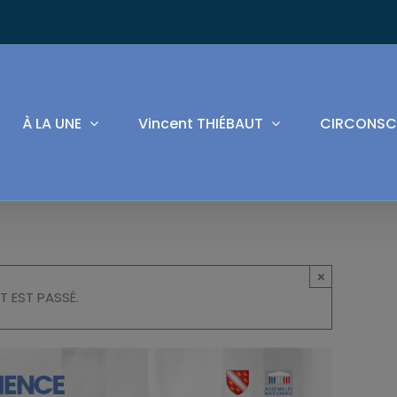
À LA UNE
Vincent THIÉBAUT
CIRCONSC
×
T EST PASSÉ.