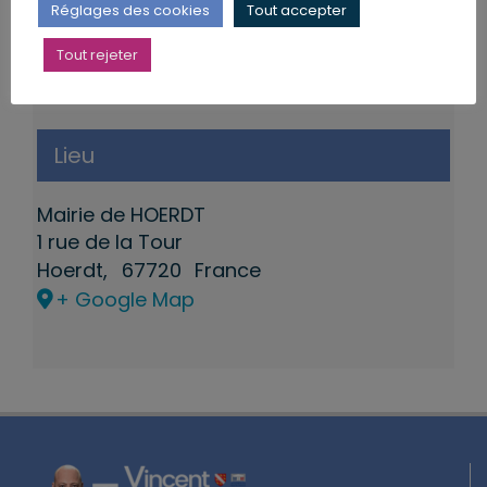
Réglages des cookies
Tout accepter
Tout rejeter
Lieu
Mairie de HOERDT
1 rue de la Tour
Hoerdt
,
67720
France
+ Google Map