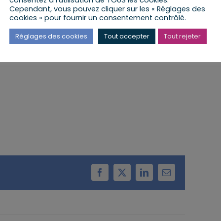
Cependant, vous pouvez cliquer sur les « Réglages des
cookies » pour fournir un consentement contrôlé.
 lieu à la Mairie de Hoerdt
Réglages des cookies
Tout accepter
Tout rejeter
Facebook
X
LinkedIn
Email