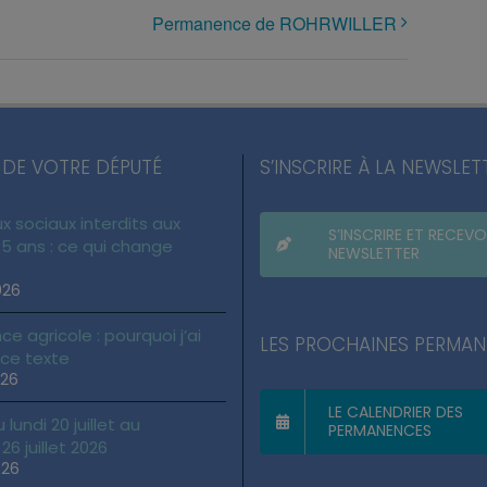
Permanence de ROHRWILLER
 DE VOTRE DÉPUTÉ
S’INSCRIRE À LA NEWSLET
x sociaux interdits aux
S’INSCRIRE ET RECEVO
5 ans : ce qui change
NEWSLETTER
026
ce agricole : pourquoi j’ai
LES PROCHAINES PERMA
 ce texte
026
LE CALENDRIER DES
lundi 20 juillet au
PERMANENCES
6 juillet 2026
026