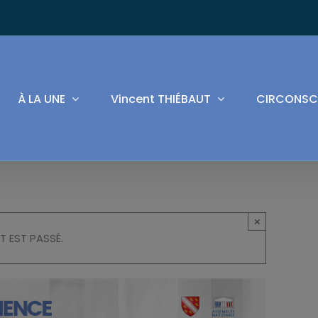
À LA UNE
Vincent THIÉBAUT
CIRCONSC
×
T EST PASSÉ.