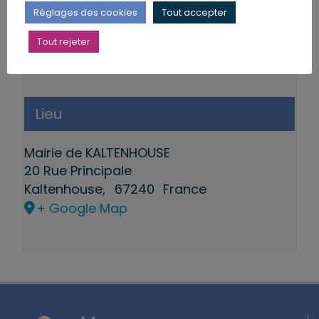
Réglages des cookies
Tout accepter
Tout rejeter
Lieu
Mairie de KALTENHOUSE
20 Rue Principale
Kaltenhouse
,
67240
France
+ Google Map