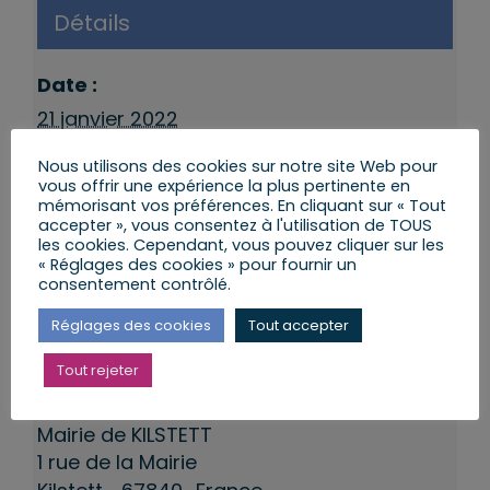
Détails
Date :
21 janvier 2022
Heure :
Nous utilisons des cookies sur notre site Web pour
9 h 00 min à 10 h 00 min
vous offrir une expérience la plus pertinente en
mémorisant vos préférences. En cliquant sur « Tout
Catégories d’Évènement:
accepter », vous consentez à l'utilisation de TOUS
les cookies. Cependant, vous pouvez cliquer sur les
Permanence KILSTETT
,
Permanences
« Réglages des cookies » pour fournir un
9eme Circonscription
consentement contrôlé.
Réglages des cookies
Tout accepter
Tout rejeter
Lieu
Mairie de KILSTETT
1 rue de la Mairie