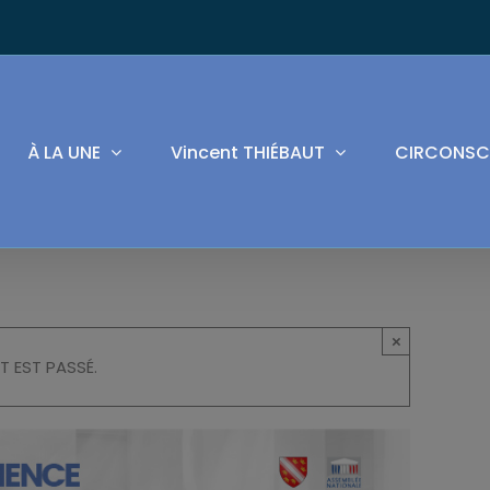
À LA UNE
Vincent THIÉBAUT
CIRCONSC
×
T EST PASSÉ.