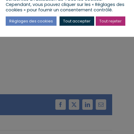
Cependant, vous pouvez cliquer sur les « Réglages des
cookies » pour fournir un consentement contrôlé.
 lieu à la Mairie de Kilstett
Réglages des cookies
Tout accepter
Tout rejeter
Facebook
X
LinkedIn
Email