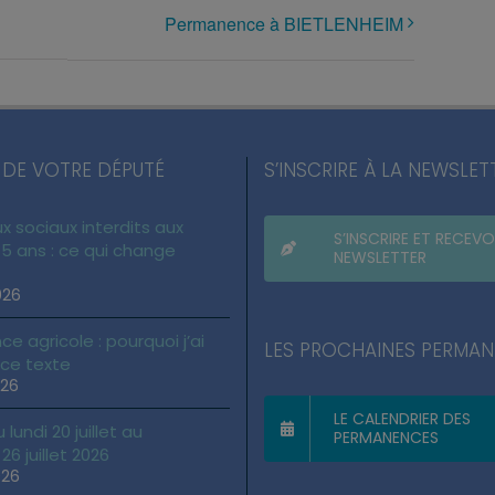
Permanence à BIETLENHEIM
 DE VOTRE DÉPUTÉ
S’INSCRIRE À LA NEWSLET
x sociaux interdits aux
S’INSCRIRE ET RECEVO
5 ans : ce qui change
NEWSLETTER
026
ce agricole : pourquoi j’ai
LES PROCHAINES PERMA
 ce texte
026
LE CALENDRIER DES
lundi 20 juillet au
PERMANENCES
6 juillet 2026
026