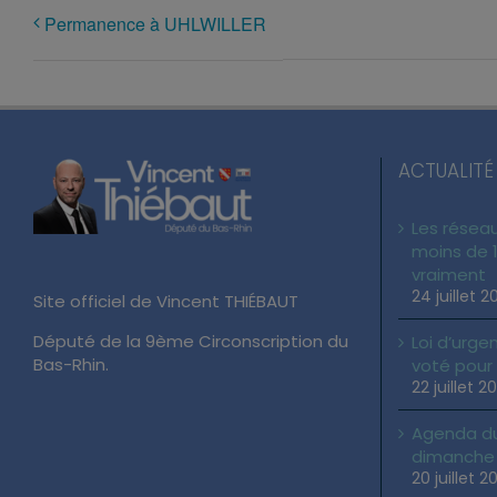
Permanence à UHLWILLER
ACTUALITÉ
Les réseau
moins de 1
vraiment
24 juillet 2
Site officiel de Vincent THIÉBAUT
Député de la 9ème Circonscription du
Loi d’urgen
Bas-Rhin.
voté pour
22 juillet 2
Agenda du 
dimanche 2
20 juillet 2