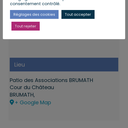
consentement contrôlé.
Réglages des cookies
Tout accepter
Tout rejeter
Lieu
Patio des Associations BRUMATH
Cour du Château
BRUMATH
,
+ Google Map