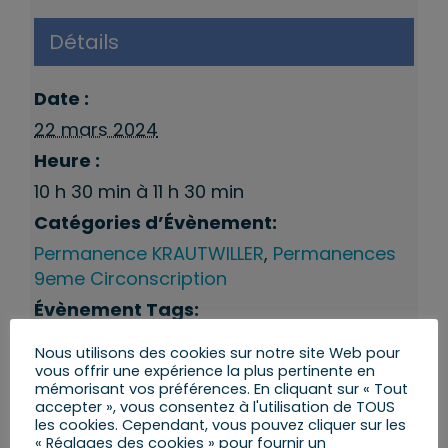
Détails
Date :
22 mars 2024
Heure :
10 h 30 min à 11 h 30 min
Catégories d’Évènement:
Permanence KRAUTWILLER
,
Permanences
9eme Circonscription
Évènement Tags:
Krautwiller
Nous utilisons des cookies sur notre site Web pour
vous offrir une expérience la plus pertinente en
mémorisant vos préférences. En cliquant sur « Tout
accepter », vous consentez à l'utilisation de TOUS
les cookies. Cependant, vous pouvez cliquer sur les
« Réglages des cookies » pour fournir un