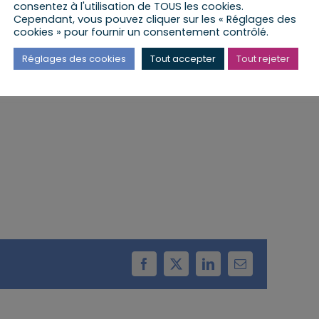
consentez à l'utilisation de TOUS les cookies.
Cependant, vous pouvez cliquer sur les « Réglages des
cookies » pour fournir un consentement contrôlé.
a lieu au Patio des Associations – Cour du
Réglages des cookies
Tout accepter
Tout rejeter
Facebook
X
LinkedIn
Email