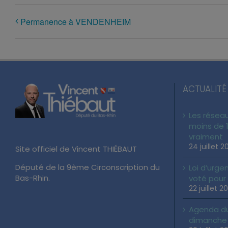
Permanence à VENDENHEIM
ACTUALITÉ
Les réseau
moins de 1
vraiment
24 juillet 2
Site officiel de Vincent THIÉBAUT
Député de la 9ème Circonscription du
Loi d’urgen
Bas-Rhin.
voté pour
22 juillet 2
Agenda du 
dimanche 2