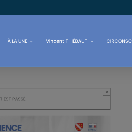
À LA UNE
Vincent THIÉBAUT
CIRCONSC
×
T EST PASSÉ.