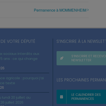
Permanence à MOMMENHEIM
 DE VOTRE DÉPUTÉ
S’INSCRIRE À LA NEWSLET
x sociaux interdits aux
S’INSCRIRE ET RECEVO
5 ans : ce qui change
NEWSLETTER
026
ce agricole : pourquoi j’ai
LES PROCHAINES PERMA
 ce texte
026
LE CALENDRIER DES
lundi 20 juillet au
PERMANENCES
6 juillet 2026