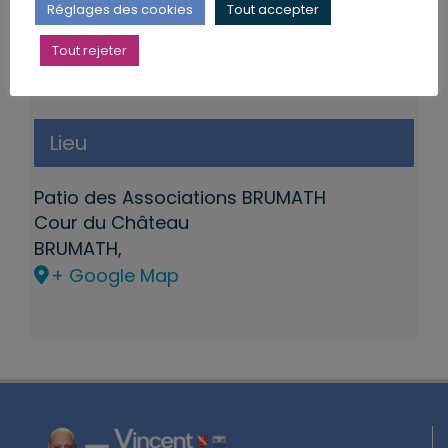
Réglages des cookies
Tout accepter
Tout rejeter
Lieu
Patio des Associations BRUMATH
Cour du Château
BRUMATH
,
+ Google Map