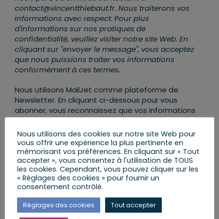
contact@vincentthiebaut.fr. Nous traiterons vos
informations avec respect. Pour plus
d'informations sur nos pratiques de
confidentialité, veuillez visiter notre site Web. En
cliquant sur "envoyer le message", vous acceptez
que nous puissions traiter vos informations
conformément à ces termes.
Nous utilisons MailJet comme plateforme de
Newsletter. En cliquant ci-dessous pour vous
abonner, vous reconnaissez que vos informations
seront transférées et traitées par MailJet. Pour
en savoir plus sur les pratiques de confidentialité
Nous utilisons des cookies sur notre site Web pour
de MailJet,
rendez-vous ICI
.
vous offrir une expérience la plus pertinente en
mémorisant vos préférences. En cliquant sur « Tout
accepter », vous consentez à l'utilisation de TOUS
les cookies. Cependant, vous pouvez cliquer sur les
« Réglages des cookies » pour fournir un
consentement contrôlé.
Réglages des cookies
Tout accepter
AJOUTER AU CALENDRIER