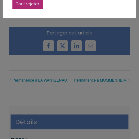
Tout rejeter
Partager cet article
Facebook
X
LinkedIn
Email
Permanence à LA WANTZENAU
Permanence à MOMMENHEIM
Détails