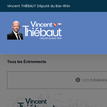
Passer
Vincent THIÉBAUT Député du Bas-Rhin
au
contenu
Tous les Évènements
CET ÉVÈNEMEN