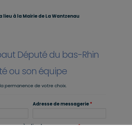
a lieu à la Mairie de La Wantzenau
baut Député du bas-Rhin
uté ou son équipe
 la permanence de votre choix.
Adresse de messagerie
*
mmune où a lieu la permanence
*