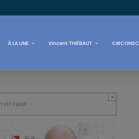
À LA UNE
Vincent THIÉBAUT
CIRCONSC
×
T EST PASSÉ.