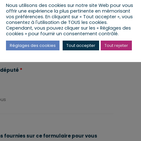
Nous utilisons des cookies sur notre site Web pour vous
offrir une expérience la plus pertinente en mémorisant
rci de préciser
vos préférences. En cliquant sur « Tout accepter », vous
consentez à l'utilisation de TOUS les cookies.
te de la permanence
*
Cependant, vous pouvez cliquer sur les « Réglages des
cookies » pour fournir un consentement contrôlé.
Réglages des cookies
Tout accepter
Tout rejeter
rci de préciser la date dans le calendrier
u député
*
ous
ns fournies sur ce formulaire pour vous