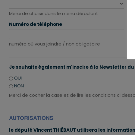
Merci de choisir dans le menu déroulant
Me
Numéro de téléphone
da
numéro où vous joindre / non obligatoire
Me
Je souhaite également m'inscire à la Newsletter d
OUI
NON
Merci de cocher la case et de lire les conditions ci dess
AUTORISATIONS
le député Vincent THIÉBAUT utilisera les informatio