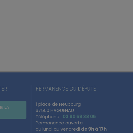
TER
PERMANENCE DU DÉPUTÉ
1 place de Neubourg
IR LA
67500 HAGUENAU
Téléphone :
03 90 59 38 05
Permanence ouverte
du lundi au vendredi
de 9h à 17h