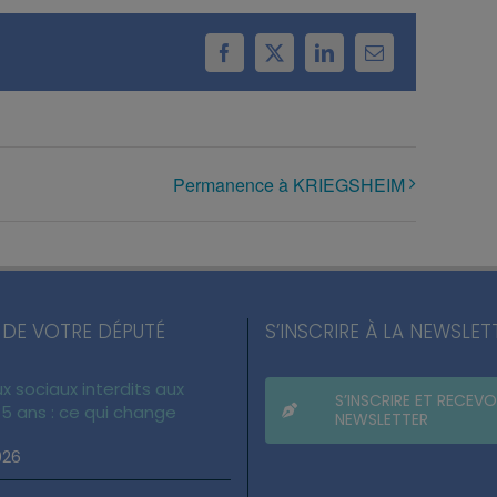
Facebook
X
LinkedIn
Email
Permanence à KRIEGSHEIM
 DE VOTRE DÉPUTÉ
S’INSCRIRE À LA NEWSLET
x sociaux interdits aux
S’INSCRIRE ET RECEVO
5 ans : ce qui change
NEWSLETTER
026