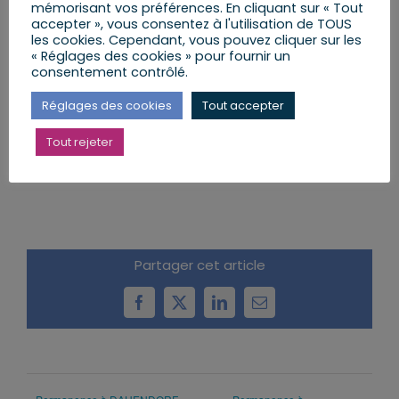
mémorisant vos préférences. En cliquant sur « Tout
accepter », vous consentez à l'utilisation de TOUS
les cookies. Cependant, vous pouvez cliquer sur les
« Réglages des cookies » pour fournir un
consentement contrôlé.
Réglages des cookies
Tout accepter
Tout rejeter
AJOUTER AU CALENDRIER
Partager cet article
Facebook
X
LinkedIn
Email