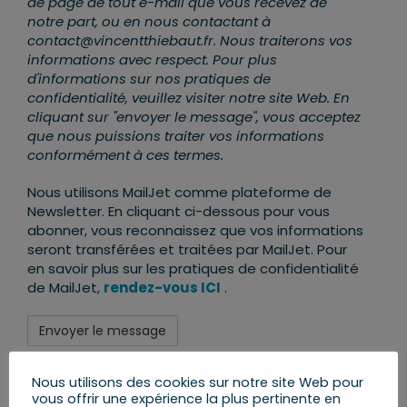
de page de tout e-mail que vous recevez de
notre part, ou en nous contactant à
contact@vincentthiebaut.fr. Nous traiterons vos
informations avec respect. Pour plus
d'informations sur nos pratiques de
confidentialité, veuillez visiter notre site Web. En
cliquant sur "envoyer le message", vous acceptez
que nous puissions traiter vos informations
conformément à ces termes.
Nous utilisons MailJet comme plateforme de
Newsletter. En cliquant ci-dessous pour vous
abonner, vous reconnaissez que vos informations
seront transférées et traitées par MailJet. Pour
en savoir plus sur les pratiques de confidentialité
de MailJet,
rendez-vous ICI
.
Nous utilisons des cookies sur notre site Web pour
vous offrir une expérience la plus pertinente en