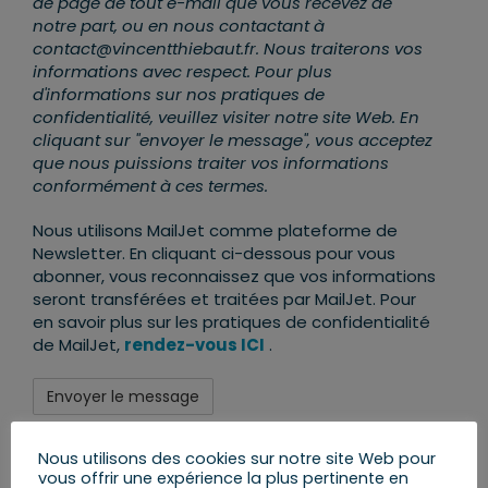
de page de tout e-mail que vous recevez de
notre part, ou en nous contactant à
contact@vincentthiebaut.fr. Nous traiterons vos
informations avec respect. Pour plus
d'informations sur nos pratiques de
confidentialité, veuillez visiter notre site Web. En
cliquant sur "envoyer le message", vous acceptez
que nous puissions traiter vos informations
conformément à ces termes.
Nous utilisons MailJet comme plateforme de
Newsletter. En cliquant ci-dessous pour vous
abonner, vous reconnaissez que vos informations
seront transférées et traitées par MailJet. Pour
en savoir plus sur les pratiques de confidentialité
de MailJet,
rendez-vous ICI
.
Nous utilisons des cookies sur notre site Web pour
vous offrir une expérience la plus pertinente en