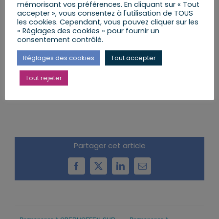
mémorisant vos préférences. En cliquant sur « Tout
accepter », vous consentez à l'utilisation de TOUS
les cookies. Cependant, vous pouvez cliquer sur les
« Réglages des cookies » pour fournir un
consentement contrôlé.
Réglages des cookies
Tout accepter
Tout rejeter
AJOUTER AU CALENDRIER
Partager cet article
Facebook
X
LinkedIn
Email