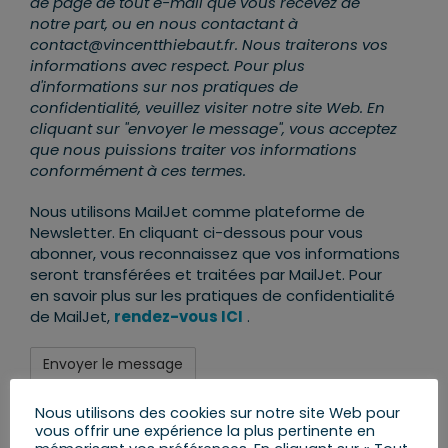
de page de tout e-mail que vous recevez de
notre part, ou en nous contactant à
contact@vincentthiebaut.fr. Nous traiterons vos
informations avec respect. Pour plus
d'informations sur nos pratiques de
confidentialité, veuillez visiter notre site Web. En
cliquant sur "envoyer le message", vous acceptez
que nous puissions traiter vos informations
conformément à ces termes.
Nous utilisons MailJet comme plateforme de
Newsletter. En cliquant ci-dessous pour vous
abonner, vous reconnaissez que vos informations
seront transférées et traitées par MailJet. Pour
en savoir plus sur les pratiques de confidentialité
de MailJet,
rendez-vous ICI
.
Nous utilisons des cookies sur notre site Web pour
vous offrir une expérience la plus pertinente en