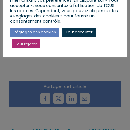
mémorisant vos préférences. En cliquant sur « Tout
accepter », vous consentez à l'utilisation de TOUS
les cookies. Cependant, vous pouvez cliquer sur les
« Réglages des cookies » pour fournir un
consentement contrôlé.
Réglages des cookies
Tout accepter
Tout rejeter
AJOUTER AU CALENDRIER
Partager cet article
Facebook
X
LinkedIn
Email