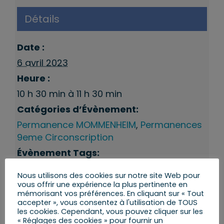
Détails
Date :
6 avril 2023
Heure :
10 h 30 min à 11 h 30 min
Catégories d’Évènement:
Permanence MOMMENHEIM
,
Permanences
9eme Circonscription
Évènement Tags:
Mommenheim
,
Permanences du député
Nous utilisons des cookies sur notre site Web pour
vous offrir une expérience la plus pertinente en
mémorisant vos préférences. En cliquant sur « Tout
accepter », vous consentez à l'utilisation de TOUS
les cookies. Cependant, vous pouvez cliquer sur les
« Réglages des cookies » pour fournir un