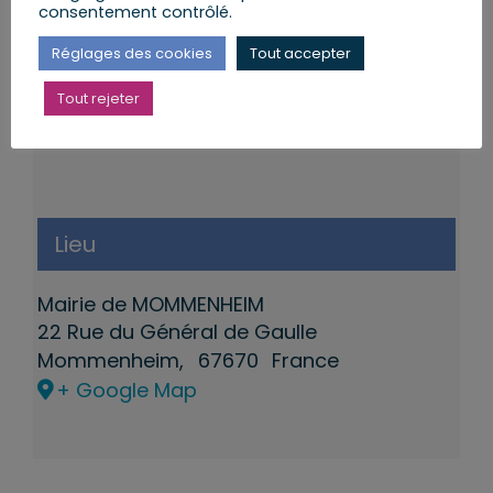
consentement contrôlé.
Réglages des cookies
Tout accepter
Tout rejeter
Lieu
Mairie de MOMMENHEIM
22 Rue du Général de Gaulle
Mommenheim
,
67670
France
+ Google Map