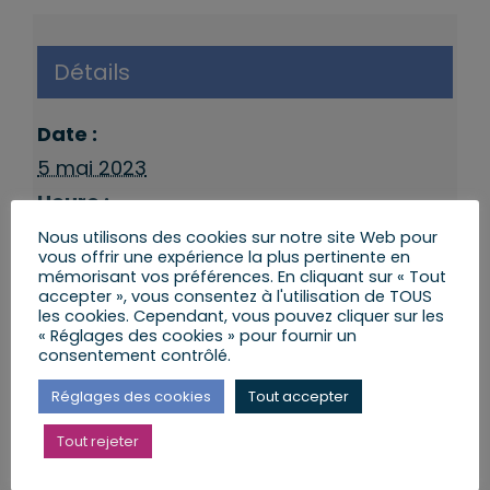
Détails
Date :
5 mai 2023
Heure :
14 h 15 min à 15 h 15 min
Nous utilisons des cookies sur notre site Web pour
vous offrir une expérience la plus pertinente en
Catégories d’Évènement:
mémorisant vos préférences. En cliquant sur « Tout
accepter », vous consentez à l'utilisation de TOUS
Permanence NIEDERSCHAEFFOLSHEIM
,
les cookies. Cependant, vous pouvez cliquer sur les
Permanences 9eme Circonscription
« Réglages des cookies » pour fournir un
consentement contrôlé.
Évènement Tags:
Niederschaeffolsheim
,
Permanences du
Réglages des cookies
Tout accepter
député
Tout rejeter