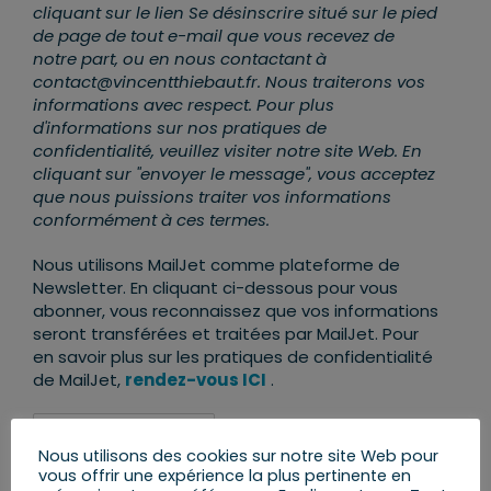
cliquant sur le lien Se désinscrire situé sur le pied
de page de tout e-mail que vous recevez de
notre part, ou en nous contactant à
contact@vincentthiebaut.fr. Nous traiterons vos
informations avec respect. Pour plus
d'informations sur nos pratiques de
confidentialité, veuillez visiter notre site Web. En
cliquant sur "envoyer le message", vous acceptez
que nous puissions traiter vos informations
conformément à ces termes.
Nous utilisons MailJet comme plateforme de
Newsletter. En cliquant ci-dessous pour vous
abonner, vous reconnaissez que vos informations
seront transférées et traitées par MailJet. Pour
en savoir plus sur les pratiques de confidentialité
de MailJet,
rendez-vous ICI
.
Nous utilisons des cookies sur notre site Web pour
vous offrir une expérience la plus pertinente en