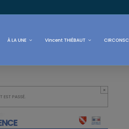
À LA UNE
Vincent THIÉBAUT
CIRCONSC
×
T EST PASSÉ.