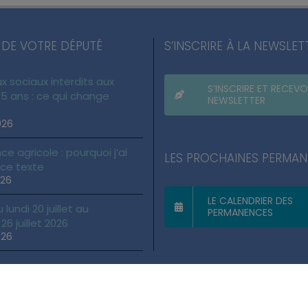
 DE VOTRE DÉPUTÉ
S’INSCRIRE À LA NEWSLET
x sociaux interdits aux
S’INSCRIRE ET RECEVO
5 ans : ce qui change
NEWSLETTER
026
ce agricole : pourquoi j’ai
LES PROCHAINES PERMA
 ce texte
026
LE CALENDRIER DES
lundi 20 juillet au
PERMANENCES
6 juillet 2026
026
gales
|
Politique des cookies