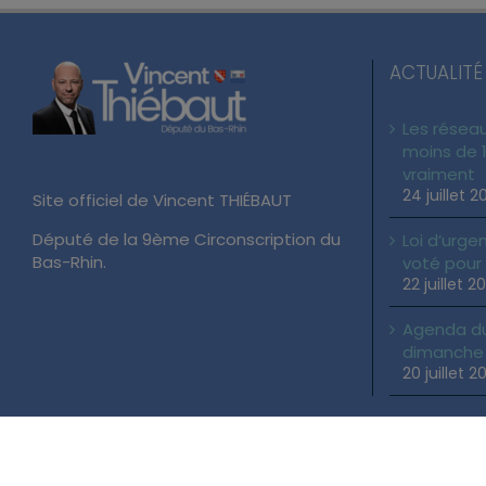
ACTUALITÉ
Les réseau
moins de 1
vraiment
24 juillet 2
Site officiel de Vincent THIÉBAUT
Député de la 9ème Circonscription du
Loi d’urgen
Bas-Rhin.
voté pour
22 juillet 2
Agenda du 
dimanche 2
20 juillet 2
Copyright 2026 Vincent THIÉBAUT | Tous droits réservés |
Mentions Lé