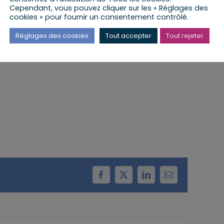
Cependant, vous pouvez cliquer sur les « Réglages des
cookies » pour fournir un consentement contrôlé.
a lieu à la Mairie d’Ohlungen
Réglages des cookies
Tout accepter
Tout rejeter
Facebook
X
LinkedIn
Email