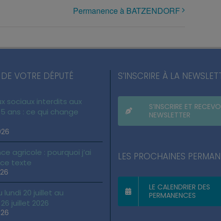
Permanence à BATZENDORF
 DE VOTRE DÉPUTÉ
S’INSCRIRE À LA NEWSLET
x sociaux interdits aux
S’INSCRIRE ET RECEVO
5 ans : ce qui change
NEWSLETTER
026
ce agricole : pourquoi j’ai
LES PROCHAINES PERMA
 ce texte
026
LE CALENDRIER DES
lundi 20 juillet au
PERMANENCES
6 juillet 2026
026