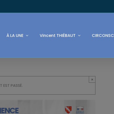
À LA UNE
Vincent THIÉBAUT
CIRCONSC
×
T EST PASSÉ.