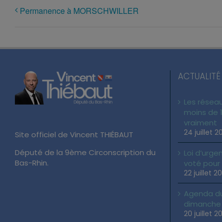
Permanence à MORSCHWILLER
ACTUALITÉ
Les réseau
moins de 1
vraiment
24 juillet 2
Site officiel de Vincent THIÉBAUT
Député de la 9ème Circonscription du
Loi d’urgen
Bas-Rhin.
voté pour
22 juillet 2
Agenda du 
dimanche 2
20 juillet 2