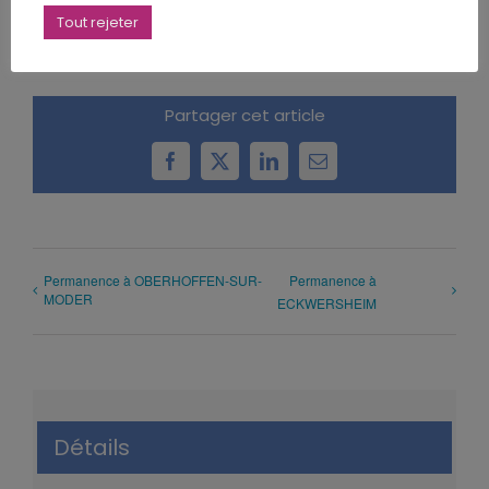
Tout rejeter
Partager cet article
Facebook
X
LinkedIn
Email
Permanence à OBERHOFFEN-SUR-
Permanence à
MODER
ECKWERSHEIM
Détails