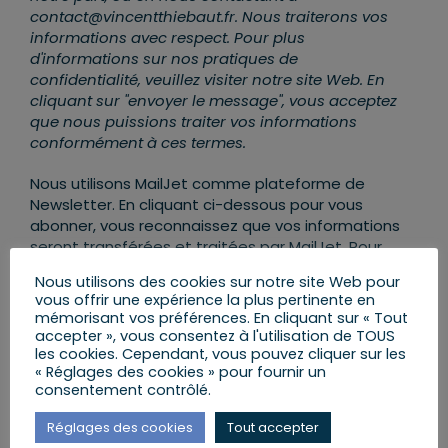
contact@vincentthiebaut.fr. Nous traiterons vos
informations avec respect. Pour plus
d'informations sur nos pratiques de
confidentialité, veuillez visiter notre site Web. En
cliquant sur "envoyer le message", vous acceptez
que nous puissions traiter vos informations
conformément à ces termes.
Nous utilisons MailJet comme plateforme de
Newsletter. En cliquant ci-dessous pour vous
abonner, vous reconnaissez que vos informations
seront transférées et traitées par MailJet. Pour
en savoir plus sur les pratiques de confidentialité
Nous utilisons des cookies sur notre site Web pour
de MailJet,
rendez-vous ICI
.
vous offrir une expérience la plus pertinente en
mémorisant vos préférences. En cliquant sur « Tout
accepter », vous consentez à l'utilisation de TOUS
les cookies. Cependant, vous pouvez cliquer sur les
« Réglages des cookies » pour fournir un
consentement contrôlé.
AJOUTER AU CALENDRIER
Réglages des cookies
Tout accepter