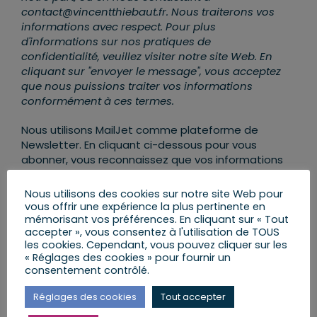
contact@vincentthiebaut.fr. Nous traiterons vos
informations avec respect. Pour plus
d'informations sur nos pratiques de
confidentialité, veuillez visiter notre site Web. En
cliquant sur "envoyer le message", vous acceptez
que nous puissions traiter vos informations
conformément à ces termes.
Nous utilisons MailJet comme plateforme de
Newsletter. En cliquant ci-dessous pour vous
abonner, vous reconnaissez que vos informations
seront transférées et traitées par MailJet. Pour
en savoir plus sur les pratiques de confidentialité
Nous utilisons des cookies sur notre site Web pour
de MailJet,
rendez-vous ICI
.
vous offrir une expérience la plus pertinente en
mémorisant vos préférences. En cliquant sur « Tout
accepter », vous consentez à l'utilisation de TOUS
les cookies. Cependant, vous pouvez cliquer sur les
« Réglages des cookies » pour fournir un
consentement contrôlé.
Réglages des cookies
Tout accepter
AJOUTER AU CALENDRIER