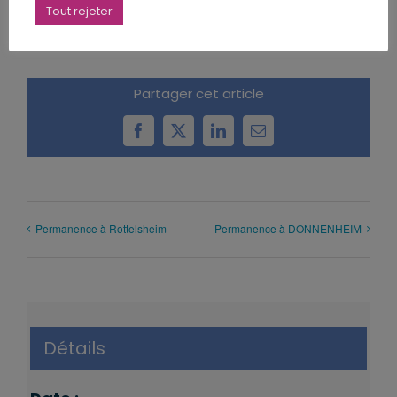
Tout rejeter
Partager cet article
Facebook
X
LinkedIn
Email
Permanence à Rottelsheim
Permanence à DONNENHEIM
Détails