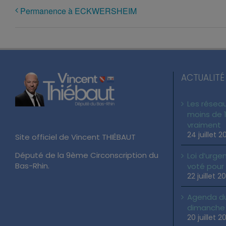
Permanence à ECKWERSHEIM
ACTUALITÉ
Les réseau
moins de 1
vraiment
24 juillet 2
Site officiel de Vincent THIÉBAUT
Député de la 9ème Circonscription du
Loi d’urgen
Bas-Rhin.
voté pour
22 juillet 2
Agenda du 
dimanche 2
20 juillet 2