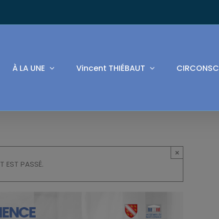
À LA UNE
Vincent THIÉBAUT
CIRCONSC
×
T EST PASSÉ.