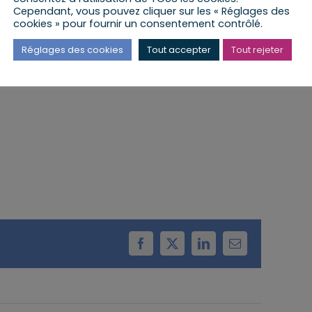
Cependant, vous pouvez cliquer sur les « Réglages des
cookies » pour fournir un consentement contrôlé.
 lieu à la Mairie d’Olwisheim
Réglages des cookies
Tout accepter
Tout rejeter
Facebook
X
LinkedIn
Email