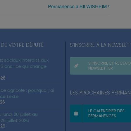
Permanence à BILWISHEIM
 DE VOTRE DÉPUTÉ
S’INSCRIRE À LA NEWSLET
x sociaux interdits aux
S’INSCRIRE ET RECEVO
5 ans : ce qui change
NEWSLETTER
026
ce agricole : pourquoi j’ai
LES PROCHAINES PERMA
 ce texte
026
LE CALENDRIER DES
lundi 20 juillet au
PERMANENCES
6 juillet 2026
026