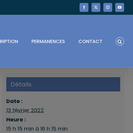
Facebook
X
Instagram
YouTube
RIPTION
PERMANENCES
CONTACT
Détails
Date :
13 février 2022
Heure :
15 h 15 min à 16 h 15 min