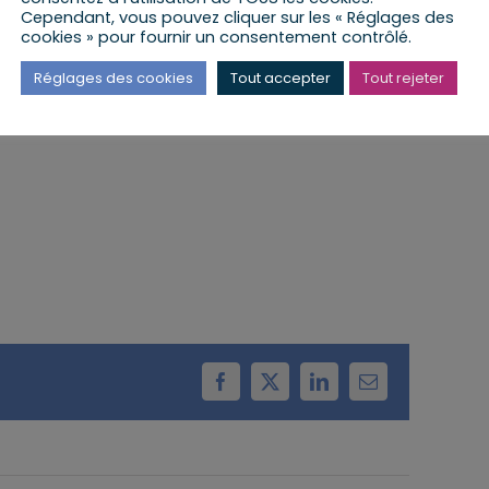
Cependant, vous pouvez cliquer sur les « Réglages des
cookies » pour fournir un consentement contrôlé.
 lieu à la Mairie de Schirrhoffen
Réglages des cookies
Tout accepter
Tout rejeter
Facebook
X
LinkedIn
Email