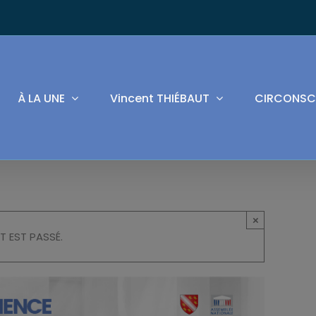
À LA UNE
Vincent THIÉBAUT
CIRCONSC
×
T EST PASSÉ.