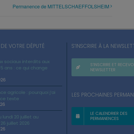
Permanence de MITTELSCHAEFFOLSHEIM
 DE VOTRE DÉPUTÉ
S’INSCRIRE À LA NEWSLET
x sociaux interdits aux
S’INSCRIRE ET RECEVO
5 ans : ce qui change
NEWSLETTER
026
ce agricole : pourquoi j’ai
LES PROCHAINES PERMA
 ce texte
026
LE CALENDRIER DES
lundi 20 juillet au
PERMANENCES
6 juillet 2026
026