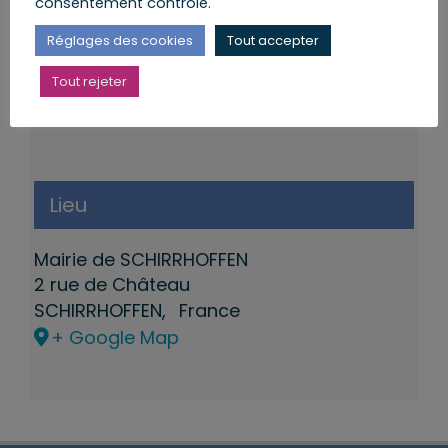
consentement contrôlé.
Réglages des cookies
Tout accepter
Tout rejeter
Lieu
Mairie de SCHIRRHOFFEN
2 rue de Château
SCHIRRHOFFEN
,
France
+ Google Map