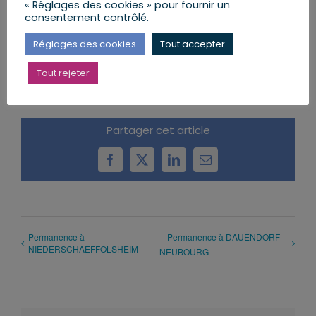
« Réglages des cookies » pour fournir un
consentement contrôlé.
AJOUTER AU CALENDRIER
Réglages des cookies
Tout accepter
Tout rejeter
Partager cet article
Facebook
X
LinkedIn
Email
Permanence à
Permanence à DAUENDORF-
NIEDERSCHAEFFOLSHEIM
NEUBOURG