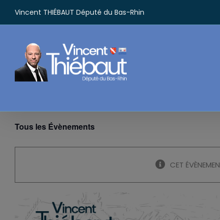
Passer
Vincent THIÉBAUT Député du Bas-Rhin
au
contenu
Tous les Évènements
CET ÉVÈNEMEN