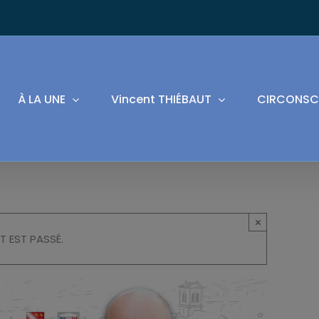
À LA UNE
Vincent THIÉBAUT
CIRCONSC
×
T EST PASSÉ.