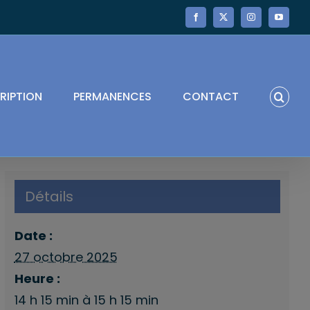
Facebook
X
Instagram
YouTube
RIPTION
PERMANENCES
CONTACT
Détails
Date :
27 octobre 2025
Heure :
14 h 15 min à 15 h 15 min