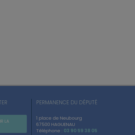
TER
PERMANENCE DU DÉPUTÉ
1 place de Neubourg
IR LA
67500 HAGUENAU
Téléphone :
03 90 59 38 05