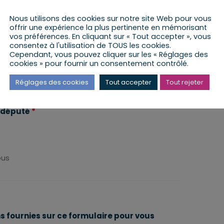
Nous utilisons des cookies sur notre site Web pour vous
rci de préciser
offrir une expérience la plus pertinente en mémorisant
vos préférences. En cliquant sur « Tout accepter », vous
te de la permanence
*
consentez à l'utilisation de TOUS les cookies.
Cependant, vous pouvez cliquer sur les « Réglages des
cookies » pour fournir un consentement contrôlé.
rci de préciser la date dans le calendrier
Réglages des cookies
Tout accepter
Tout rejeter
u député
*
ous
ns fournies sur ce formulaire pour vous