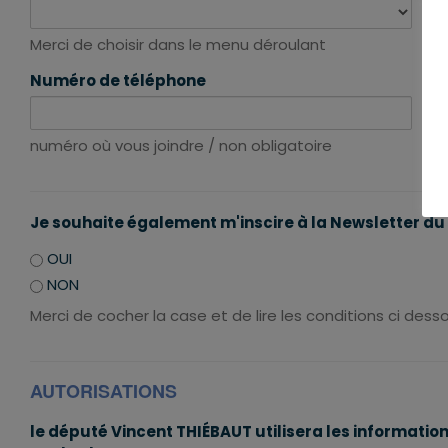
Merci de choisir dans le menu déroulant
Me
Numéro de téléphone
da
numéro où vous joindre / non obligatoire
Me
Je souhaite également m'inscire à la Newsletter d
OUI
NON
Merci de cocher la case et de lire les conditions ci dess
AUTORISATIONS
le député Vincent THIÉBAUT utilisera les informatio