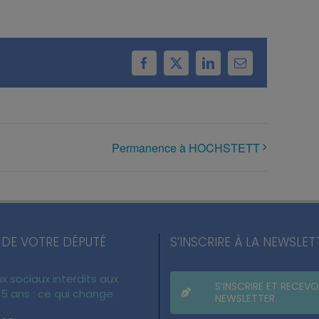
Facebook
X
LinkedIn
Email
Permanence à HOCHSTETT
 DE VOTRE DÉPUTÉ
S’INSCRIRE À LA NEWSLET
x sociaux interdits aux
S’INSCRIRE ET RECEVO
5 ans : ce qui change
NEWSLETTER