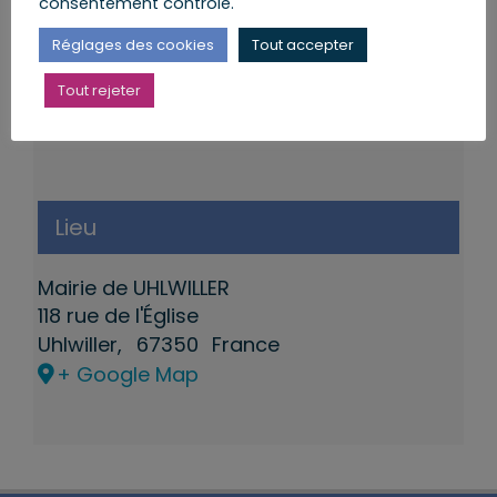
consentement contrôlé.
Réglages des cookies
Tout accepter
Tout rejeter
Lieu
Mairie de UHLWILLER
118 rue de l'Église
Uhlwiller
,
67350
France
+ Google Map