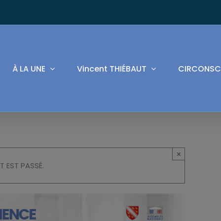
À LA UNE
Vincent THIÉBAUT
CIRCONSC
×
T EST PASSÉ.