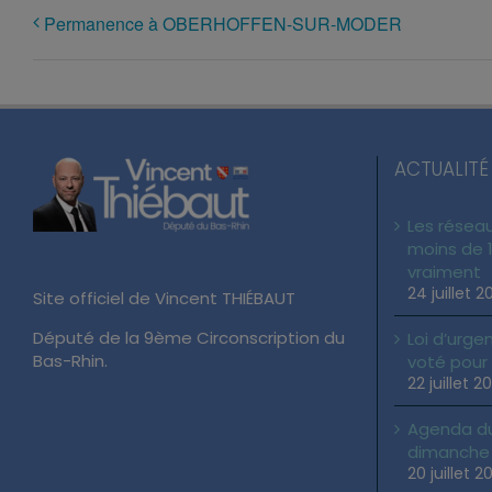
Permanence à OBERHOFFEN-SUR-MODER
ACTUALITÉ
Les réseau
moins de 1
vraiment
24 juillet 2
Site officiel de Vincent THIÉBAUT
Député de la 9ème Circonscription du
Loi d’urgen
Bas-Rhin.
voté pour
22 juillet 2
Agenda du 
dimanche 2
20 juillet 2