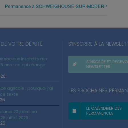
Permanence à SCHWEIGHOUSE-SUR-MODER
 DE VOTRE DÉPUTÉ
S’INSCRIRE À LA NEWSLET
x sociaux interdits aux
S’INSCRIRE ET RECEVO
5 ans : ce qui change
NEWSLETTER
026
ce agricole : pourquoi j’ai
LES PROCHAINES PERMA
 ce texte
026
LE CALENDRIER DES
lundi 20 juillet au
PERMANENCES
6 juillet 2026
026