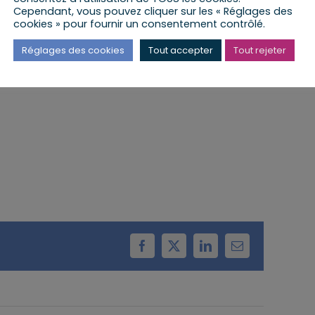
Cependant, vous pouvez cliquer sur les « Réglages des
cookies » pour fournir un consentement contrôlé.
a lieu à la Mairie de Vendenheim
Réglages des cookies
Tout accepter
Tout rejeter
Facebook
X
LinkedIn
Email