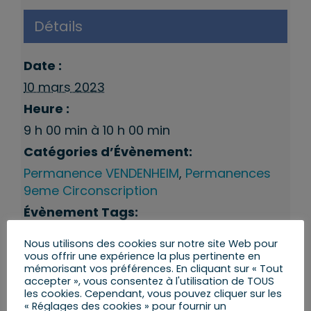
Détails
Date :
10 mars 2023
Heure :
9 h 00 min à 10 h 00 min
Catégories d’Évènement:
Permanence VENDENHEIM
,
Permanences
9eme Circonscription
Évènement Tags:
Permanences du député
,
Vendenheim
Nous utilisons des cookies sur notre site Web pour
vous offrir une expérience la plus pertinente en
mémorisant vos préférences. En cliquant sur « Tout
accepter », vous consentez à l'utilisation de TOUS
les cookies. Cependant, vous pouvez cliquer sur les
« Réglages des cookies » pour fournir un