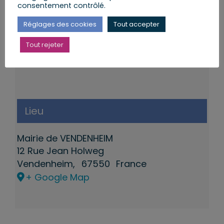
consentement contrôlé.
Réglages des cookies
Tout accepter
Tout rejeter
Lieu
Mairie de VENDENHEIM
12 Rue Jean Holweg
Vendenheim
,
67550
France
+ Google Map